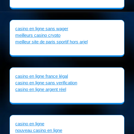
casino en ligne sans wager
meilleurs casino crypto
meilleur site de paris sportif hors arjel
casino en ligne france légal
casino en ligne sans verification
casino en ligne argent réel
casino en ligne
nouveau casino en ligne