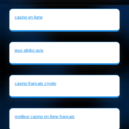
casino en ligne
jeux plinko avis
casino français crypto
meilleur casino en ligne français