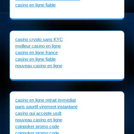
casino en ligne fiable
casino crypto sans KYC
meilleur casino en ligne
casino en ligne france
casino en ligne fiable
nouveau casino en ligne
casino en ligne retrait immédiat
paris sportif virement instantané
casino qui accepte usdt
nouveau casino en ligne
coinpoker promo code
coinpoker promo code