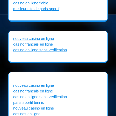
casino en ligne fiable
meilleur site de paris sportif
nouveau casino en ligne
casino francais en ligne
casino en ligne sans verification
nouveau casino en ligne
casino francais en ligne
casino en ligne sans verification
paris sportif tennis
nouveau casino en ligne
casinos en ligne