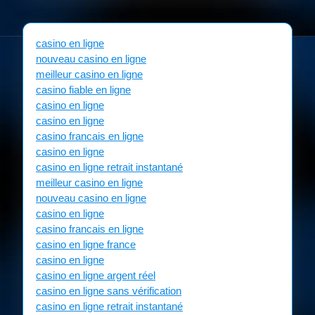
casino en ligne
nouveau casino en ligne
meilleur casino en ligne
casino fiable en ligne
casino en ligne
casino en ligne
casino francais en ligne
casino en ligne
casino en ligne retrait instantané
meilleur casino en ligne
nouveau casino en ligne
casino en ligne
casino francais en ligne
casino en ligne france
casino en ligne
casino en ligne argent réel
casino en ligne sans vérification
casino en ligne retrait instantané