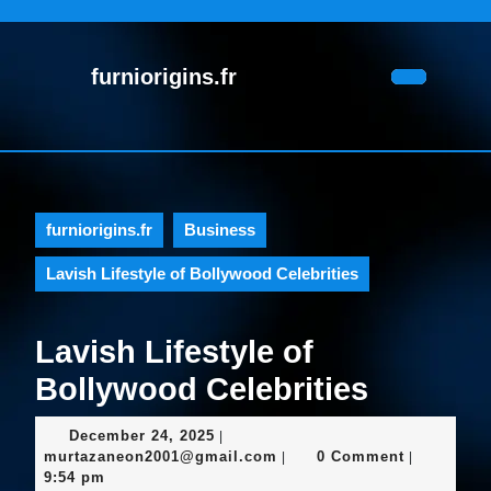
Skip
to
content
furniorigins.fr
Skip
Open
to
Button
content
furniorigins.fr
Business
Lavish Lifestyle of Bollywood Celebrities
Lavish Lifestyle of
Bollywood Celebrities
December
December 24, 2025
|
24,
murtazaneon2001@gmail.c
murtazaneon2001@gmail.com
0 Comment
|
|
2025
9:54 pm