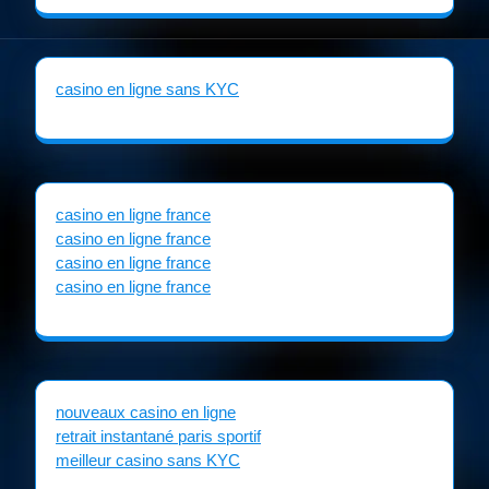
casino en ligne sans KYC
casino en ligne france
casino en ligne france
casino en ligne france
casino en ligne france
nouveaux casino en ligne
retrait instantané paris sportif
meilleur casino sans KYC