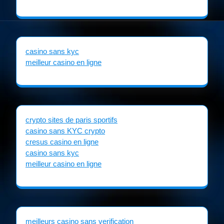
casino sans kyc
meilleur casino en ligne
crypto sites de paris sportifs
casino sans KYC crypto
cresus casino en ligne
casino sans kyc
meilleur casino en ligne
meilleurs casino sans verification