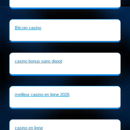
Bitcoin casino
casino bonus sans depot
meilleur casino en ligne 2026
casino en ligne